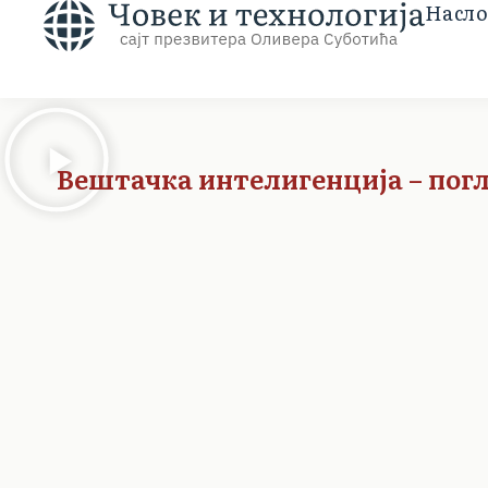
Насло
Вештачка интелигенција – погл