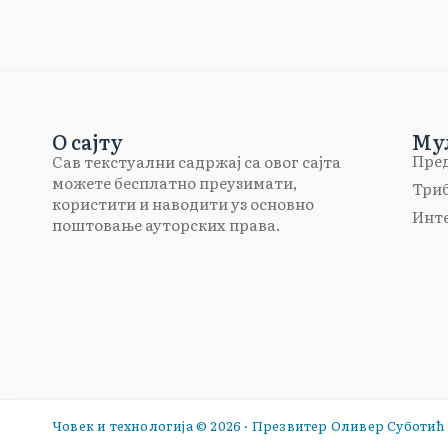
О сајту
Му
Пре
Сав текстуални садржај са овог сајта
можете бесплатно преузимати,
Три
користити и наводити уз основно
Инте
поштовање ауторских права.
Човек и технологија © 2026 · Презвитер Оливер Суботић