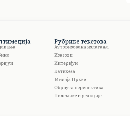
лтимедија
Рубрике текстова
давања
Ауторизована излагања
бине
Изазови
рвјуи
Интервјуи
Катихеза
Мисија Цркве
Обрнута перспектива
Полемике и реакције