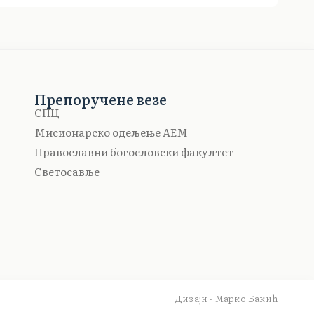
Препоручене везе
СПЦ
Мисионарско одељење АЕМ
Православни богословски факултет
Светосавље
Дизајн · Марко Бакић