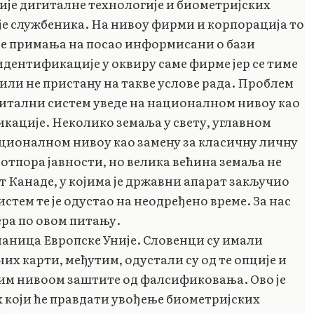
ије дигиталне технологије и биометријских
е службеника. На нивоу фирми и корпорација то
ре примања на посао информисани о бази
 идентификације у оквиру саме фирме јер се тиме
или не пристану на такве услове рада. Проблем
игитални систем уведе на националном нивоу као
кације. Неколико земаља у свету, углавном
националном нивоу као замену за класичну личну
г отпора јавности, но велика већина земаља не
ут Канаде, у којима је државни апарат закључио
стем те је одустао на неодређено време. За нас
ера по овом питању.
 чланица Европске Уније. Словенци су имали
их карти, међутим, одустали су од те опције и
шим нивоом заштите од фалсификовања. Ово је
х који ће правдати увођење биометријских