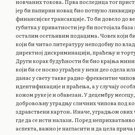
новчаних токова. Прва последица тог прис
јер би папирни новац био потпуно ликвидир
финансијске трансакције. То би довело до в
губитка у приватности јер би постојала база
осталим осетљивим подацима. Човек који би
који би читао литературу неподобну по вла
директној дискриминацији, праћењу и торт
Други корак будућности би био крајња миниј
који би се носио уграђен у неки део одела 
данас у свету такве радио-фреквентне чипо
идентификације и праћења, а у случају осо
кожом руке је и обавезан. У децембру месецу
добровољну уградњу сличних чипова под кож
здравствени картон. Иначе, уградњом ових 
где да се исти налази. Поред неприхватљив
аспекта, важно је нагласити и да цела прич