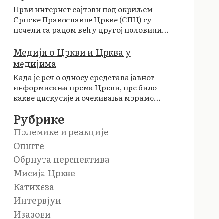
Први интернет сајтови под окриљем
Српске Православне Цркве (СПЦ) су
почели са радом већ у другој половини…
Медији о Цркви и Црква у
медијима
Када је реч о односу средстава јавног
информисања према Цркви, пре било
какве дискусије и очекивања морамо…
Рубрике
Полемике и реакције
Опште
Обрнута перспектива
Мисија Цркве
Катихеза
Интервјуи
Изазови