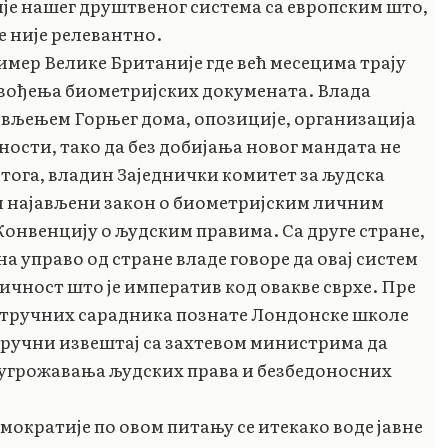
је нашег друштвеног система са европским што,
е није релевантно.
ример Велике Британије где већ месецима трају
увођења биометријских докумената. Влада
ивљењем Горњег дома, опозиције, организација
ности, тако да без добијања новог мандата не
 тога, владин Заједнички комитет за људска
 би најављени закон о биометријским личним
онвенцију о људским правима. Са друге стране,
а управо од стране владе говоре да овај систем
ичност што је императив код овакве сврхе. Пре
 стручних сарадника познате Лондонске школе
тручни извештај са захтевом министрима да
г угрожавања људских права и безбедоносних
мократије по овом питању се итекако воде јавне