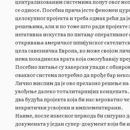
централизованим системима попут овог могу
се односе. Посебна прича јесте феномен цур
целокупног пројекта и треба одмах рећи да ј
решењима, али и по томе што ради пројекте з
негативна искуства по питању оперативног 
откривања америчког шпијунског сателитско
цела савезничка Европа, ко може својом лич
нема позадинска врата која омогућавају пре
Посебно питање су хакерски упади с обзиром
оваквог система потребно да прође бар неко
Лично мислим да је ово прелазно решење на 
увођење далеко тоталитарнијих концепата. 
два будућа пројекта која би нас вероватно ч
некритички усвојени и имплементирани.
Наиме, после извесног периода би сигурно д
докумената у један супер-документ који би 