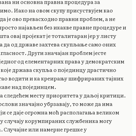
ована ни основна правна процедура за
римо. Иако на овом скупу присуствујем као
а је ово превасходно правни проблем, а не
просто најављен без икакве правне процедуре и
а овај пројекат је тоталитаран јер у листу
а да од државе захтева скупљање само оних
агласност. Други значајан проблем јесте
једног од елементарних права у демократским
 које држава скупља о појединцу драстично
огао водити и ка креирању шифрираних тајних
жаве над појединцем.
 следећем месту приоритета у даљој критици.
слови значајно убрзавају, то може да има
ији се даје огромна моћ располагања великом
у случају корумпираних службеника могу
. Случајне или намерне грешке у