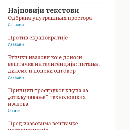
Најновији текстови
Одбрана унутрашњих простора
Изазови
Против екранократије
Изазови
Етички изазови које доноси
вештачка интелигенција: питања,
дилеме и понеки одговор
Изазови
Принцип троструког кључа за
„откључавање“ технолошких
изазова
Опште
Пред изазовима вештачке
интелигенције