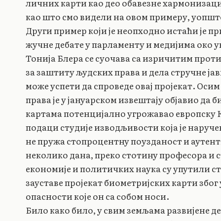
личних карти као део обавезне хармонизаци
као што смо видели на овом примеру, уопшт
Други пример који је неопходно истаћи је п
жучне дебате у парламенту и медијима око 
Тонија Блера се суочава са изричитим прот
за заштиту људских права и дела стручне јав
може успети да спроведе овај пројекат. Осим
права је у јануарском извештају објавио да
картама потенцијално угрожавао европску К
подаци студије изводљивости која је наручен
не пружа стопроцентну поузданост и аутент
неколико дана, преко стотину професора и
економије и политичких наука су упутили с
зауставе пројекат биометријских карти збо
опасности које он са собом носи.
Било како било, у свим земљама развијене де