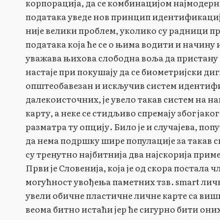
корпорација, да се комбинацијом најмодерн
података уведе нов принцип идентификациј
није велики проблем, уколико су радници п
података која ће се о њима водити и начину
уважава њихова слободна воља да пристану 
настаје при покушају да се биометријски д
општеобавезан и искључив систем идентифи
далекоисточних, је увело такав систем на 
карту, а неке се стидљиво спремају због јако
разматра ту опцију. Било је и случајева, поп
да нема подршку шире популације за такав си
су тренутно најбитнија два најскорија прим
Први је Словенија, која је од скора постала
могућност увођења паметних тзв. smart личн
увели обичне пластичне личне карте са ви
веома битно истаћи јер ће сигурно бити они