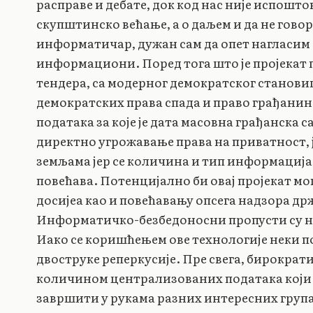
расправе и дебате, док код нас није испошт
скупштинско већање, а о даљем и да не гово
информатичар, дужан сам да опет нагласим д
информациони. Поред тога што је пројекат 
тендера, са модерног демократског становишт
демократских права спада и право грађанин
података за које је дата масовна грађанска с
директно угрожавање права на приватност, 
земљама јер се количина и тип информација
повећава. Потенцијално би овај пројекат м
досијеа као и повећавању опсега надзора др
Информатичко-безбедоносни пропусти су на
Иако се коришћењем ове технологије неки по
двоструке реперкусије. Пре свега, бирократ
количином централизованих података који 
завршити у рукама разних интересних група