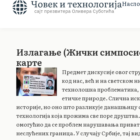
Насло
Излагање (Жички симпосио
карте
Предмет дискусије овог стру
код нас, већ и на светском 
технолошка проблематика, 
етичке природе. Слична иск
историје, но оно што разликује данашњицу 
технологија која прожима све поре друштва.
омогућио да се проблем нарушавања приват
неслућених граница. У случају Србије, тај 