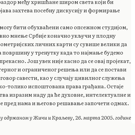
раздор међу хришћане широм света који би
ојава захтева посебну дискусију и формирање
и могу бити обухваћени само опсежном студијом,
авно мнење Србије коначно укључи у плодну
иометријских личних карти су сувише велики да
а површину у тренутку када то најмање будемо
рекасно. Још увек није касно да се овај пројекат,
нтерног и ограниченог решења или да се постави
иговор савести, као у случају цивилног служења
олико-толико испоштована права грађана. Остаје
тва изразим наду да ће духовне, интелектуалне и
је пред нама и његово решавање започети одмах.
 одржаном у Жичи и Краљеву, 26. марта 2005. године