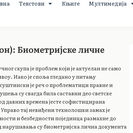
вна
Текстови
Књиге
Мултимедија
н): Биометријске личне
чног скупа је проблем који је актуелан не само
нивоу. Иако је споља гледано у питању
суштински је реч о проблематици правне и
ушења су свагда била саставни део светске
од давних времена јесте софистицирана
 Управо тај невиђени технолошки замах је
ности и безбедности појединца размахне до
вид нарушавања су биометријска лична документа