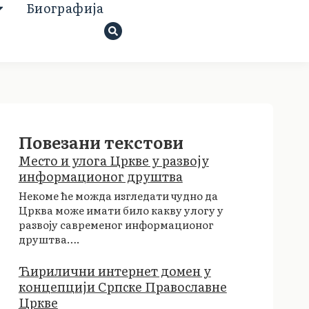
Биoграфија
Повезани текстови
Место и улога Цркве у развоју
информационог друштва
Некоме ће можда изгледати чудно да
Црква може имати било какву улогу у
развоју савременог информационог
друштва….
Ћирилични интернет домен у
концепцији Српске Православне
Цркве