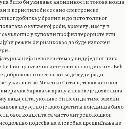
тупа било би укидање анонимности токова новца
ан и користиле би се само електронске
еликог добитка у брзини и до исто толиког
 података о купљеној роби, времену, месту и
 се уклопио у куповни профил терористе или
дајући режим би ризиковао да буде изложен
ури.
атуризација целог система у виду једног чипа
или би био практично истетовиран под кожом. Већ
ве добровољно носе на хиљаде људи ради
бља тужилаштва Мексико Ситија, такав чип под
, америчка Управа за храну и лекове је дозволила
у пацијента, уколико он жели да тиме замени
чипова изузетно је лако пратити појединца било
ости овог концепта са чисто антрополошког
а неодољиво подсећа на злокобна предвиђања из