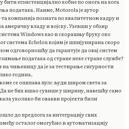
 бити егзистенцијално кобне по онога на кога
ења података. Наиме, Motorola је аутор
е та компанија позната по квалитетном кадру и
а америчку владу и војску. Узевши у обзир
система Windows као и скорашњу бруку око
г система Еchelon којим је шпијунирана скоро
ном одговорношћу да гарантује да овај систем
узимање података од стране неке стране службе?
 на чињеницу да је за тестирање сигурности
лико година.
коме се опипава пулс људи широм света за
Да не бих ишао сувише у ширину, навешћу само
екала уколико би овакви пројекти били
ошло до предлога за интеграцију свих
између осталог омогућио и аутоматизацију