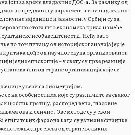
ана још за време владавине ДОС-а.
За разлику од
 одмах по предлагању парламента или надлежног
окупне заједнице и јавности, у Србији су за
 вероватно стога што економска криза намеће
а суштинске необавештености. Нећу зато
ке по том питању од историјског значаја јер је
на критика дође од научног скупа организованог
ији једне епископије – у свету су прве реакције
установа или од стране организација које се
ињенице у вези са биометријом.
се на особеностима које су различите за сваког
ак и облик прстију, распоред вена, гласовне
њача ока и слично. Ове методе су у свом
а египатских фараона када су узимане физичке
ене тежње, пре свега од стране великих