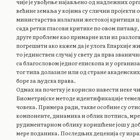
чије је увођење најављено од надлежних орг
већине земаља у којима су слични пројекти
министарства излагани жестокој критици цел
сада ретки гласови критике по овом питању,
друге проблеме као примарне или из разлог
погрешити ако кажем да је улога Епархије жич
то јединствен случај у свету да прва званич
са благословом једног епископа и у организац
тог типа долазиле или од стране академских 
боре за људска права.
Одмах на почетку је корисно навести неке ч
Биометријске методе идентификације темеље 
човека. Примера ради, такве особине су отис
компоненте, динамика и облик потписа, мреж
рудиментарном облику коришћене још у доб
мере поданика. Последњих деценија су израж