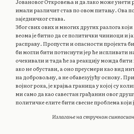
Јовановог Откровења и да лако може унети 
имали различит став по овом питању. Ова п
заједничког става.
Због свих ових и многих других разлога кој
веома је битно да се политички чиниоци и ј
расправу. Пропусти и опасности пројекта б
би могли бити потиснути јер ће испливати н
очекивали и тада ће за реакцију можда бити п
ако не обустави, а оно преусмери као вид и
на добровољну, а не обавезујућу основу. Пр
војног рока, је крајња граница у којој су к
ми само да као савестан грађанин овог друш
политичке елите бити свесне проблема који 
Излагање на стручном симпосиону