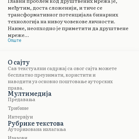
Главни проблем код друштвених мрежа је,
међутим, доста сложенији, и тиче се
трансформативног потенцијала бинарних
технологија на нивоу човекове личности.
Наиме, неопходно је приметити да друштвене
мреже...
Опште
О сајту
Сав текстуални садржај са овог сајта можете
бесплатно преузимати, користити и
наводити уз основно поштовање ауторских
права.
Мултимедија
Предавања
Трибине
Интервјуи
Рубрике текстова
Ауторизована излагања
Изазови