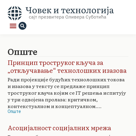
Опште
Принцип троструког кључа за
„откључавање“ технолошких изазова
Ради пројекције будућих технолошких токова
и изазова у тексту се предлаже принцип
троструког кључа којим се IT решења испитују
у три одвојена пролаза: критичком,
контекстуалном и концептуалном....
Опште
Асоцијалност социјалних мрежа