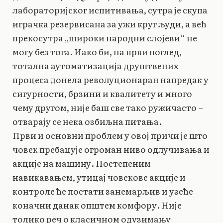
лабораторијског испитивања, сутра је скупа
играчка резервисана за ужи круг људи, а већ
прекосутра „широки народни слојеви“ не
могу без тога. Иако би, на први поглед,
тотална аутоматизација друштвених
процеса донела револуционаран напредак у
сигурности, брзини и квалитету и много
чему другом, није баш све тако ружичасто –
отварају се нека озбиљна питања.
Први и основни проблем у овој причи је што
човек пребацује огроман ниво одлучивања и
акције на машину. Постепеним
навикавањем, утицај човекове акције и
контроле ће постати занемарљив и узеће
коначни данак општем комфору. Није
толико реч о класичном одузимању