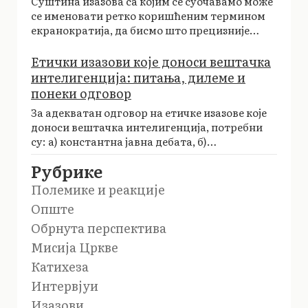
Суштина изазова са којим се суочавамо може
се именовати ретко коришћеним термином
екранократија, да бисмо што прецизније…
Етички изазови које доноси вештачка
интелигенција: питања, дилеме и
понеки одговор
За адекватан одговор на етичке изазове које
доноси вештачка интелигенција, потребни
су: а) константна јавна дебата, б)…
Рубрике
Полемике и реакције
Опште
Обрнута перспектива
Мисија Цркве
Катихеза
Интервјуи
Изазови