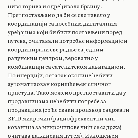
ниво горива и одређивала брзину.
Претпостављамо да би се све извело у
координацији са посебним дигиталним
уређајима који би били постављени поред
путева, очитавали потребне информације и
координирали све радње са једним
рачунским центром, вероватно у
комбинацији са сателитском навигацијом.
По инерцији, остатак околине ће бити
аутоматизован коришћењем сличног
приступа. Тако можемо претпоставити да у
продавницама неће бити потребе за
продавцима јер ће сваки производ садржати
RFID микрочип (радиофреквентни чип –
кованица за микрочипове чији се садржај
очитава даљинским путем). Изношењем