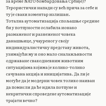
за време NATO бомбардовања Србије)?
Терористички напади су већ прича за себе и
ту је сваки коментар излишан.
Тотална аутоматизација спољашње средине
би у потпуности ослабила ионако
размаженог и разнеженог човека
данашњице, учауреног у своју
индивидуалистичку представу живота,
узимајући му и оно мало сналажљивости
одржаване свакодневним животним
ситуацијама којима је колико-толико
сачувана акција и иницијатива. Да ли је
могуће да је модерни човек толико наиван
да помисли да ће идила потпуне и
некритички спроведене аутоматизације
трајати вечно?