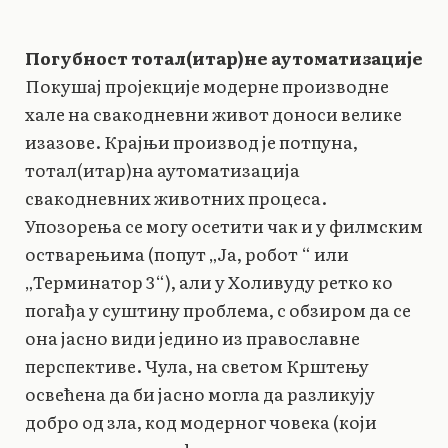
Погубност тотал(итар)не аутоматизације
Покушај пројекције модерне производне
хале на свакодневни живот доноси велике
изазове. Крајњи производ је потпуна,
тотал(итар)на аутоматизација
свакодневних животних процеса.
Упозорења се могу осетити чак и у филмским
остварењима (попут „Ја, робот “ или
„Терминатор 3“), али у Холивуду ретко ко
погађа у суштину проблема, с обзиром да се
она јасно види једино из православне
перспективе. Чула, на светом Крштењу
освећена да би јасно могла да разликују
добро од зла, код модерног човека (који