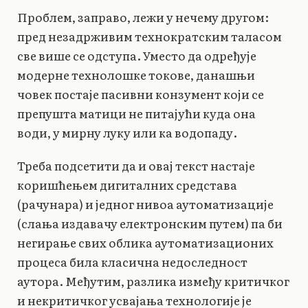
Проблем, заправо, лежи у нечему другом:
пред незадрживим технократским таласом
све више се одступа. Уместо да одређује
модерне технолошке токове, данашњи
човек постаје пасивни конзумент који се
препушта матици не питајући куда она
води, у мирну луку или ка водопаду.
Треба подсетити да и овај текст настаје
коришћењем дигиталних средстава
(рачунара) и једног нивоа аутоматизације
(слања издавачу електронским путем) па би
негирање свих облика аутоматизационих
процеса била класична недоследност
аутора. Међутим, разлика између критичког
и некритичког усвајања технологије је