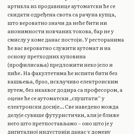
артикла из продавнице аутоматски ће се
скидати одређена свота са рачуна купца,
што вероватно значи да неће бити ни
анонимности новчаних токова, бар не у
смислу у коме данас постоји. У ресторанима
ће вас вероватно служити аутомат и на
основу претходних куповина
(профилисања) предложити неко јело и
пиће. На факултетима ће испити бити без
кашњења, брзо, искључиво електронским
путем, без икаквог додира са професором, а
оцене ће се аутоматски „спуштати“ у
електронски досије… Све наведено можда
делује сувише футуристички, али је ближе
него што претпостављамо – оно што је у
дигиталној индустрији данас у домену