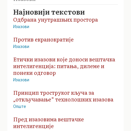
Најновији текстови
Одбрана унутрашњих простора
Изазови
Против екранократије
Изазови
Етички изазови које доноси вештачка
интелигенција: питања, дилеме и
понеки одговор
Изазови
Принцип троструког кључа за
„откључавање“ технолошких изазова
Опште
Пред изазовима вештачке
интелигенције