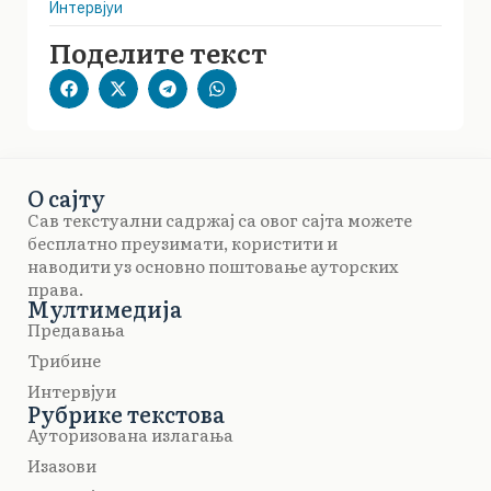
Интервјуи
Поделите текст
О сајту
Сав текстуални садржај са овог сајта можете
бесплатно преузимати, користити и
наводити уз основно поштовање ауторских
права.
Мултимедија
Предавања
Трибине
Интервјуи
Рубрике текстова
Ауторизована излагања
Изазови