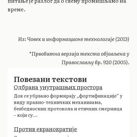
питање је разлог да о свему промишљамо на
време.
Из: Човек и информационе технологије (2013)
*Првобитна верзија текста објављена у
Православљу бр.
920 (2005).
Повезани текстови
Одбрана унутрашњих простора
Док се убрзано формирају „фортификације“ у
виду правно-техничких механизама,
безбедносних протокола и етичких смерница
– који су…
Против екранократије