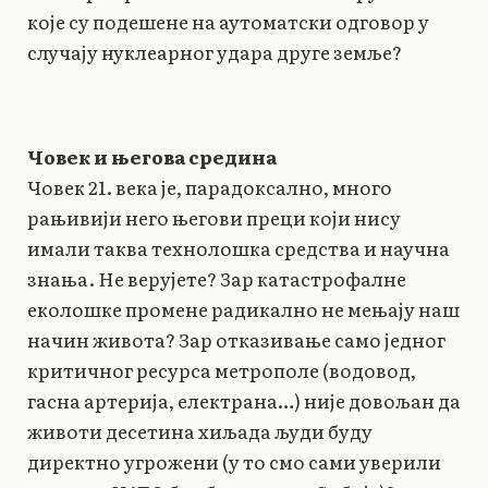
које су подешене на аутоматски одговор у
случају нуклеарног удара друге земље?
Човек и његова средина
Човек 21. века је, парадоксално, много
рањивији него његови преци који нису
имали таква технолошка средства и научна
знања. Не верујете? Зар катастрофалне
еколошке промене радикално не мењају наш
начин живота? Зар отказивање само једног
критичног ресурса метрополе (водовод,
гасна артерија, електрана…) није довољан да
животи десетина хиљада људи буду
директно угрожени (у то смо сами уверили