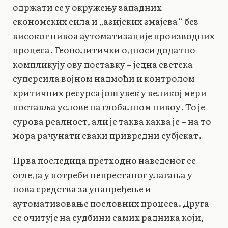
одржати се у окружењу западних
економских сила и „азијских змајева“ без
високог нивоа аутоматизације производних
процеса. Геополитички односи додатно
компликују ову поставку – једна светска
суперсила војном надмоћи и контролом
критичних ресурса још увек у великој мери
поставља услове на глобалном нивоу. То је
сурова реалност, али је таква каква је – на то
мора рачунати сваки привредни субјекат.
Прва последица претходно наведеног се
огледа у потреби непрестаног улагања у
нова средства за унапређење и
аутоматизовање пословних процеса. Друга
се очитује на судбини самих радника који,