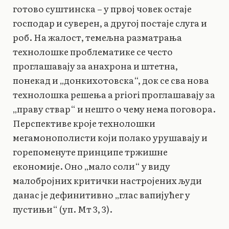
готово суштинска – у првој човек остаје
господар и суверен, а другој постаје слуга и
роб. На жалост, темељна разматрања
технолошке проблематике се често
проглашавају за анахрона и штетна,
понекад и „донкихотовска“, док се сва нова
технолошка решења a priori проглашавају за
„праву ствар“ и нешто о чему нема поговора.
Перспективе кроје технолошки
мегамонополисти који полако урушавају и
горепоменуте принципе тржишне
економије. Оно „мало соли“ у виду
малобројних критички настројених људи
данас је дефинитивно „глас вапијућег у
пустињи“ (уп. Мт 3, 3).