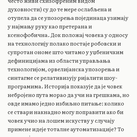
често живи схизофреним видом
духовности) су до те мере ослабљена и
отупела да се упозорења појединаца узимају
у најмању руку као претерана и
ксенофобична. Док положај човека у односу
на технологију полако постаје робовски и
супротан ономе што читамо у уџбеничким
дефиницијама из области управљања
технологијом, орвелијанска упозорења и
синтагме се релативизују ријалити шоу-
програмима. Историја показује да је човек
небројено пута морао да учи на грешкама, но
овде имамо једно избиљно питање: колико
се ствари накнадно могу поправити ако би
човек учио на лошем искуству у случају
примене идеје тоталне аутоматизације? То