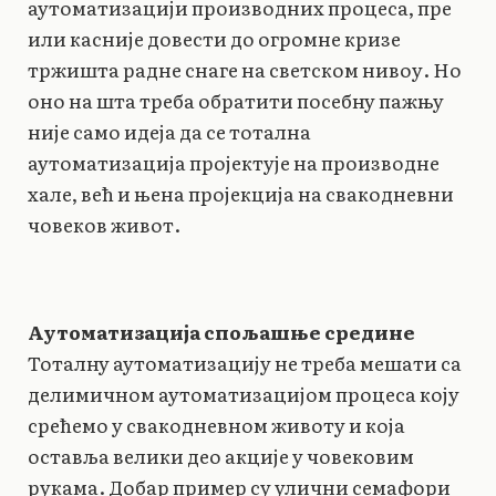
аутоматизацији производних процеса, пре
или касније довести до огромне кризе
тржишта радне снаге на светском нивоу. Но
оно на шта треба обратити посебну пажњу
није само идеја да се тотална
аутоматизација пројектује на производне
хале, већ и њена пројекција на свакодневни
човеков живот.
Аутоматизација спољашње средине
Тоталну аутоматизацију не треба мешати са
делимичном аутоматизацијом процеса коју
срећемо у свакодневном животу и која
оставља велики део акције у човековим
рукама. Добар пример су улични семафори