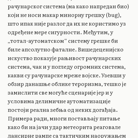
рачунарског система (ма како напредан био)
који не носи макар минорну грешку (bug),
што ипак није разлог да их не користимо уз
одређене мере сигурности. Међутим, у
„тотал-аутоматском“ систему грешке би
биле апсолутно фаталне. Вишедеценијско
искуство показује рањивост рачунарских
система, чак и у погледу огромних система,
какви су рачунарске мреже војске. Узевши у
обзир данашње облике тероризма, тешко је
замислити све могуће сценарије јер и у
условима делимичне аутоматизације
постоји реална зебња од неких догађаја.
Примера ради, многи постављају питање
како би на јачи удар метеорита реаговале
лансирне рампе са тактичким наоружањем