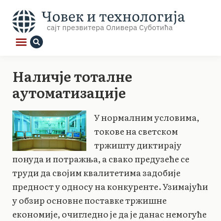
Наличје тоталне
аутоматизације
У нормалним условима,
токове на светском
тржишту диктирају
понуда и потражња, а свако предузеће се
труди да својим квалитетима задобије
предност у односу на конкуренте. Узимајући
у обзир основне поставке тржишне
економије, очигледно је да је данас немогуће