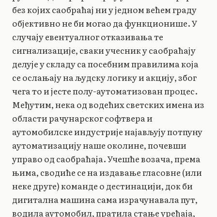
без којих саобраћај ни у једном већем граду
објективно не би могао да функционише. У
случају евентуалног отказивања те
сигнализације, сваки учесник у саобраћају
делује у складу са посебним правилима која
се ослањају на људску логику и акцију, због
чега то и јесте полу-аутоматизован процес.
Међутим, нека од водећих светских имена из
области рачунарског софтвера и
аутомобилске индустрије најављују потпуну
аутоматизацију наше околине, почевши
управо од саобраћаја. Учешће возача, према
њима, сводиће се на издавање гласовне (или
неке друге) команде о дестинацији, док би
дигитална машина сама израчунавала пут,
водила аутомобил, пратила стање уређаја,