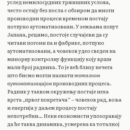
услед немилосрдних тржишних услова,
често остају без посла с обзиром да многи
производни процеси временом постају
потпуно аутоматизовани. У земљама попут
Јапана, рецимо, постоје случајеви да су
читави погони па и фабрике, потпуно
аутоматизовани, а човеков удео сведен на
минорну контролну функцију коју врши
мали број радника. То је већ близу нечега
што бисмо могли назвати
тоталном
аутоматизацијом
производних процеса.
Радник у таквом окружењу постаје нека
врста „првог покретача“ – човеков рад, воља
и енергија у даљем процесу постају
непотребни… Неки економисти упозоравају
да ће таква динамика, усмерена ка тоталној