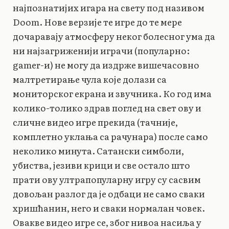
најпознатијих игара на свету под називом
Doom. Нове верзије те игре до те мере
дочаравају атмосферу неког болесног ума да
ни најзагриженији играчи (популарно:
gamer-и) не могу да издрже вишечасовно
малтретирање чула које долази са
мониторског екрана и звучника. Ко год има
колико-толико здрав поглед на свет ову и
сличне видео игре прекида (тачније,
комплетно уклања са рачунара) после само
неколико минута. Сатански симболи,
убиства, језиви крици и све остало што
прати ову ултрапопуларну игру су сасвим
довољан разлог да је одбаци не само сваки
хришћанин, него и сваки нормалан човек.
Овакве видео игре се, због нивоа насиља у