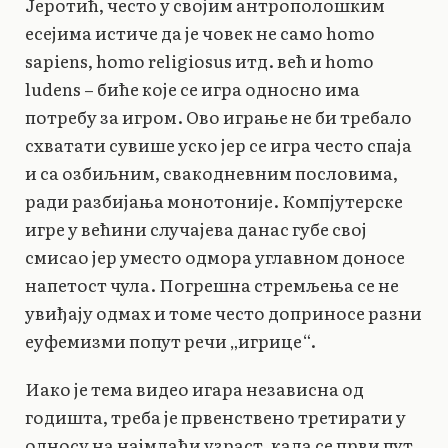
Јеротић, често у својим антрополошким
есејима истиче да је човек не само homo
sapiens, homo religiosus итд. већ и homo
ludens – биће које се игра односно има
потребу за игром. Ово играње не би требало
схватати сувише уско јер се игра често спаја
и са озбиљним, свакодневним пословима,
ради разбијања монотоније. Компјутерске
игре у већини случајева данас губе свој
смисао јер уместо одмора углавном доносе
напетост чула. Погрешна стремљења се не
увиђају одмах и томе често доприносе разни
еуфемизми попут речи „игрице“.
Иако је тема видео игара независна од
годишта, треба је првенствено третирати у
односу на најмлађи узраст, када се први пут