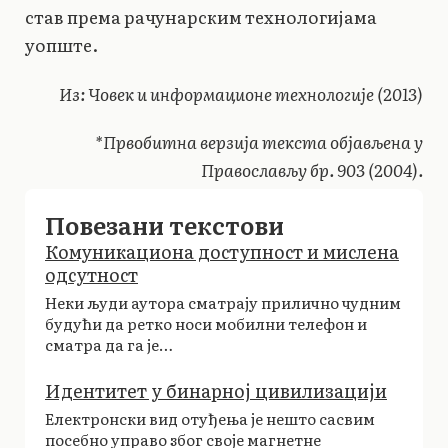
став према рачунарским технологијама
уопште.
Из: Човек и информационе технологије (2013)
*Првобитна верзија текста објављена у
Православљу бр. 903 (2004).
Повезани текстови
Комуникациона доступност и мислена
одсутност
Неки људи аутора сматрају прилично чудним
будући да ретко носи мобилни телефон и
сматра да га је…
Идентитет у бинарној цивилизацији
Електронски вид отуђења је нешто сасвим
посебно управо због своје магнетне