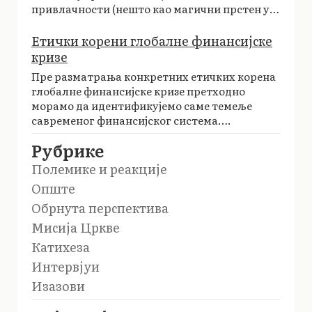
привлачности (нешто као магични прстен у…
Етички корени глобалне финансијске
кризе
Пре разматрања конкретних етичких корена
глобалне финансијске кризе претходно
морамо да идентификујемо саме темеље
савременог финансијског система….
Рубрике
Полемике и реакције
Опште
Обрнута перспектива
Мисија Цркве
Катихеза
Интервјуи
Изазови