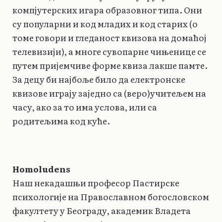
компјутерских игара образовног типа. Они
су популарни и код младих и код старих (о
томе говори и гледаност квизова на домаћој
телевизији), а многе сувопарне чињенице се
путем пријемчиве форме квиза лакше памте.
За децу би најбоље било да електронске
квизове играју заједно са (веро)учитељем на
часу, ако за то има услова, или са
родитељима код куће.
Homo
ludens
Наш некадашњи професор Пастирске
психологије на Православном богословском
факултету у Београду, академик Владета