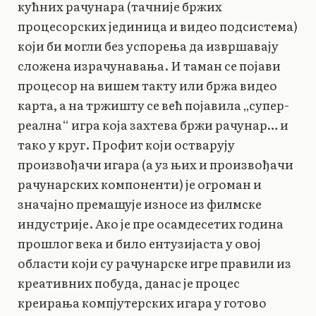
кућних рачунара (тачније бржих
процесорских јединица и видео подсистема)
који би могли без успорења да извршавају
сложена израчунавања. И таман се појави
процесор на вишем такту или бржа видео
карта, а на тржишту се већ појавила „супер-
реална“ игра која захтева бржи рачунар… и
тако у круг. Профит који остварују
произвођачи игара (а уз њих и произвођачи
рачунарских компоненти) је огроман и
значајно премашује износе из филмске
индустрије. Ако је пре осамдесетих година
прошлог века и било ентузијаста у овој
области који су рачунарске игре правили из
креативних побуда, данас је процес
креирања компјутерских игара у готово