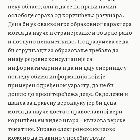
неку област, али и да се на прави начин
ослободе страха од коришћења рачунара.
Деца би уз овакве игре образовног карактера
могла да науче и стране језике и то врло рано
и потпуно ненаметљиво. Подразумева се да
би стручњаци за образовање требало да
имају редовне консултације са
информатичарима и да им дају смернице у
погледу обима информација који је
примерен одређеном узрасту, да не би
дошло до преоптерећења деце. Овде лежи и
шанса за црквену веронауку јер би деца
могла да науче доста о православној вери
коришћењем видео игара – квизова верске
тематике. Управо електронске квизове
можемо да ставимо у посебну групу