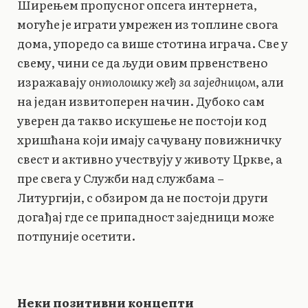
Ширењем пропусног опсега интернета,
могуће је играти умрежен из топлине свога
дома, упоредо са више стотина играча. Све у
свему, чини се да људи овим првенствено
изражавају
онтолошку жеђ за заједницом
, али
на један извитоперен начин. Дубоко сам
уверен да такво искушење не постоји код
хришћана који имају сачувану повижничку
свест и активно учествују у животу Цркве, а
пре свега у Служби над службама –
Литургији, с обзиром да не постоји други
догађај где се припадност заједници може
потпуније осетити.
Неки позитивни концепти