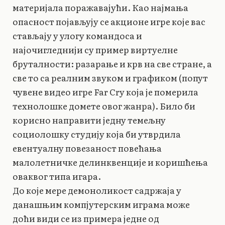
материјала поражавајући. Као најмања
опасност појављују се акционе игре које вас
стављају у улогу командоса и
најочигледнији су пример виртуелне
бруталности: разарање и крв на све стране, а
све то са реалним звуком и графиком (попут
чувене видео игре Far Cry која је померила
технолошке домете овог жанра). Било би
корисно направити једну темељну
социолошку студију која би утврдила
евентуалну повезаност повећања
малолетничке делинквенције и коришћења
оваквог типа игара.
До које мере демоноликост садржаја у
данашњим компјутерским играма може
доћи види се из примера једне од