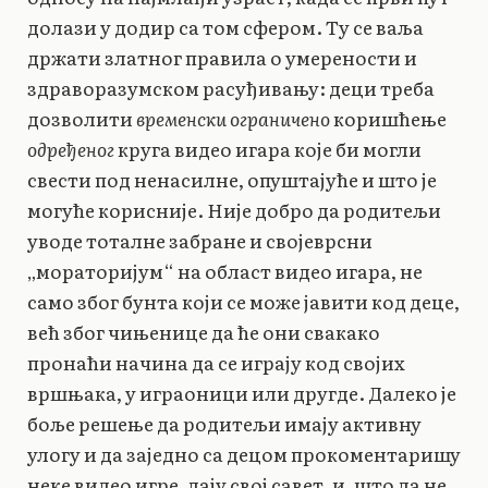
долази у додир са том сфером. Ту се ваља
држати златног правила о умерености и
здраворазумском расуђивању: деци треба
дозволити
временски ограничено
коришћење
одређеног
круга видео игара које би могли
свести под ненасилне, опуштајуће и што је
могуће корисније. Није добро да родитељи
уводе тоталне забране и својеврсни
„мораторијум“ на област видео игара, не
само због бунта који се може јавити код деце,
већ због чињенице да ће они свакако
пронаћи начина да се играју код својих
вршњака, у играоници или другде. Далеко је
боље решење да родитељи имају активну
улогу и да заједно са децом прокоментаришу
неке видео игре, дају свој савет, и, што да не,