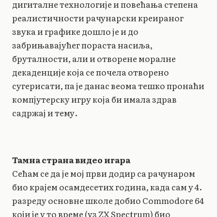
дигиталне технологије и повећања степена
реалистичности рачунарски креираног
звука и графике дошло је и до
забрињавајућег пораста насиља,
бруталности, али и отворене моралне
декаденције која се почела отворено
сугерисати, па је данас веома тешко пронаћи
компјутерску игру која би имала здрав
садржај и тему.
Тамна страна видео игара
Сећам се да је мој први додир са рачунаром
био крајем осамдесетих година, када сам у 4.
разреду основне школе добио Commodore 64
који је у то време (уз ZX Spectrum) био