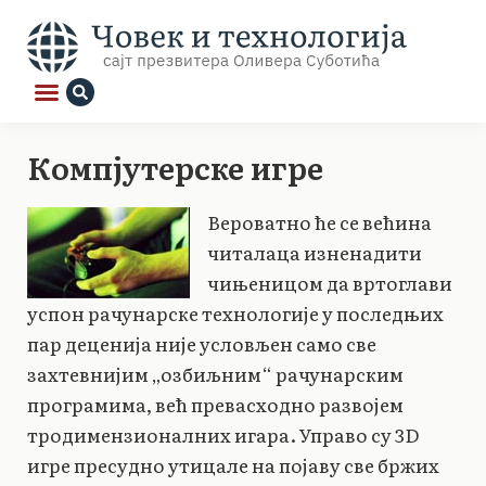
Компјутерске игре
Вероватно ће се већина
читалаца изненадити
чињеницом да вртоглави
успон рачунарске технологије у последњих
пар деценија није условљен само све
захтевнијим „озбиљним“ рачунарским
програмима, већ превасходно развојем
тродимензионалних игара. Управо су 3D
игре пресудно утицале на појаву све бржих