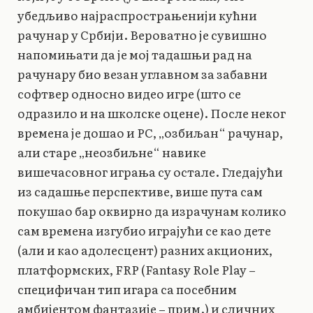
убедљиво најраспрострањенији кућни
рачунар у Србији. Вероватно је сувишно
напомињати да је мој тадашњи рад на
рачунару био везан углавном за забавни
софтвер односно видео игре (што се
одразило и на школске оцене). После неког
времена је дошао и PC, „озбиљан“ рачунар,
али старе „неозбиљне“ навике
вишечасовног играња су остале. Гледајући
из садашње перспективе, више пута сам
покушао бар оквирно да израчунам колико
сам времена изгубио играјући се као дете
(али и као адолесцент) разних акционих,
платформских, FRP (Fantasy Role Play –
специфичан тип игара са посебним
амбијентом фантазије – прим.) и сличних