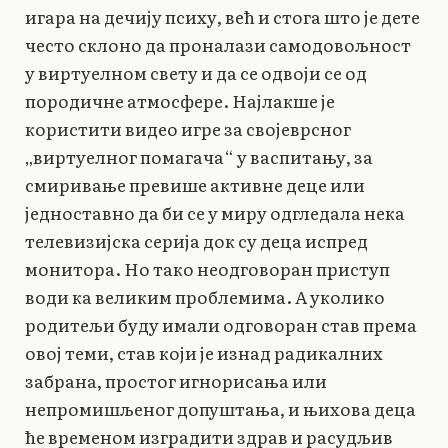
игара на дечију психу, већ и стога што је дете
често склоно да проналази самодовољност
у виртуелном свету и да се одвоји се од
породичне атмосфере. Најлакше је
користити видео игре за својеврсног
„виртуелног помагача“ у васпитању, за
смиривање превише активне деце или
једноставно да би се у миру одгледала нека
телевизијска серија док су деца испред
монитора. Но тако неодговоран приступ
води ка великим проблемима. А уколико
родитељи буду имали одговоран став према
овој теми, став који је изнад радикалних
забрана, простог игнорисања или
непромишљеног допуштања, и њихова деца
ће временом изградити здрав и расудљив