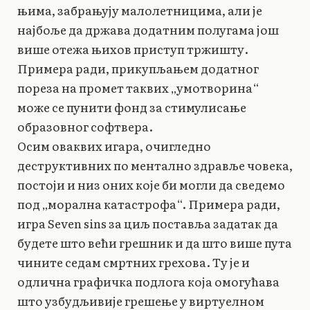
њима, забрањују малолетницима, али је
најбоље да држава додатним полугама још
више отежа њихов приступ тржишту.
Примера ради, прикупљањем додатног
пореза на промет таквих „умотворина“
може се пунити фонд за стимулисање
образовног софтвера.
Осим оваквих игара, очигледно
деструктивних по ментално здравље човека,
постоји и низ оних које би могли да сведемо
под „морална катастрофа“. Примера ради,
игра Seven sins за циљ поставља задатак да
будете што већи грешник и да што више пута
чините седам смртних грехова. Ту је и
одлична графичка подлога која омогућава
што узбудљивије грешење у виртуелном