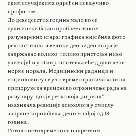
свим случајевима одређен искључиво
профитом.
До деведесетих година мало ко се
суштински бавио проблематиком
рачунарских игара: графика није била фото-
реалистична, а велики део видео игара је
задржавао колико-толико пристојан ниво
узимајући у обзир општеважеће друштвене
норме морала. Медицински радници и
социолози су се у то време ограничавали на
препоруке за временско ограничење рада на
рачунару, док је ретко која „игрица“
изазивала реакције психолога у смислу
забране коришћења деци млађој од 18
година.
Готово истовремено са напретком