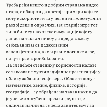
Треба рећи нешто и добрим странама видео
игара, с обзиром да постоје примери који се
могу искористити за учење и интелектуални
развој деце и одраслих. Најстарије игре тог
типа биле су шаховске симулације које су
данас на таквом нивоу да представљају
озбиљан изазов и шаховским
велемајсторима, као и разне логичке игре,
попут прастарог Sokoban-а.
На следећем степенику корисности налазе
се такозване мултимедијалне презентације у
облику забавног софтвера. Области попут
математике, хемије, физике, историје,
географије… су обрађене на такав начин да
је учење омогућено преко игре, што је
одличан начин да се деца заинтересују за