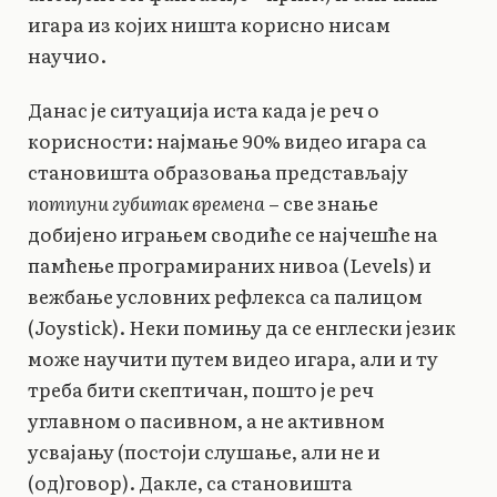
игара из којих ништа корисно нисам
научио.
Данас је ситуација иста када је реч о
корисности: најмање 90% видео игара са
становишта образовања представљају
потпуни губитак времена
– све знање
добијено играњем сводиће се најчешће на
памћење програмираних нивоа (Levels) и
вежбање условних рефлекса са палицом
(Joystick). Неки помињу да се енглески језик
може научити путем видео игара, али и ту
треба бити скептичан, пошто је реч
углавном о пасивном, а не активном
усвајању (постоји слушање, али не и
(од)говор). Дакле, са становишта