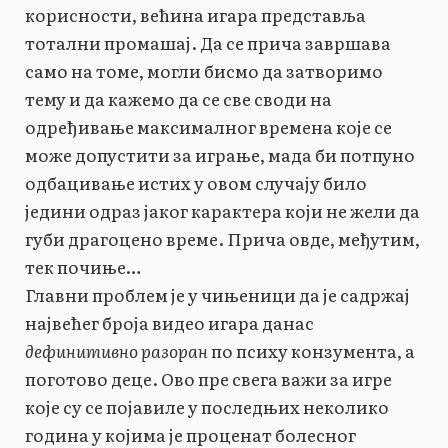
корисности, већина игара представља
тотални промашај. Да се прича завршава
само на томе, могли бисмо да затворимо
тему и да кажемо да се све своди на
одређивање максималног времена које се
може допустити за играње, мада би потпуно
одбацивање истих у овом случају било
једини одраз јаког карактера који не жели да
губи драгоцено време. Прича овде, међутим,
тек почиње…
Главни проблем је у чињеници да је садржај
највећег броја видео игара данас
дефинитивно разоран
по психу конзумента, а
поготово деце. Ово пре свега важи за игре
које су се појавиле у последњих неколико
година у којима је проценат болесног