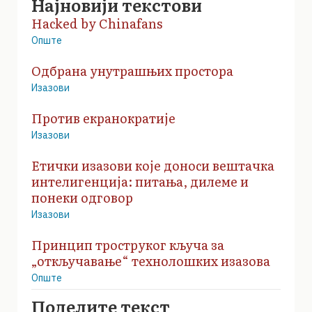
Најновији текстови
Hacked by Chinafans
Опште
Одбрана унутрашњих простора
Изазови
Против екранократије
Изазови
Етички изазови које доноси вештачка
интелигенција: питања, дилеме и
понеки одговор
Изазови
Принцип троструког кључа за
„откључавање“ технолошких изазова
Опште
Поделите текст