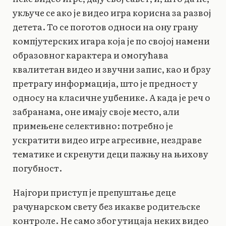
укључе се ако је видео игра корисна за развој
детета. То се поготов односи на ону грану
компјутерских игара која је по својој намени
образовног карактера и омогућава
квалитетан видео и звучни запис, као и брзу
претрагу информација, што је предност у
односу на класичне уџбенике. А када је реч о
забранама, оне имају своје место, али
примењене селективно: потребно је
ускратити видео игре агресивне, нездраве
тематике и скренути деци пажњу на њихову
погубност.
Најгори приступ је препуштање деце
рачунарском свету без икакве родитељске
контроле. Не само због утицаја неких видео