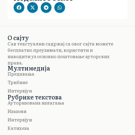
О сајту
Сав текстуални садржај са овог сајта можете
бесплатно преузимати, користити и
наводити уз основно поштовање ауторских
права.
Мултимедија
Предавања
Трибине
Интервјуи
Рубрике текстова
Ауторизована излагања
Изазови
Интервјуи
Катихеза