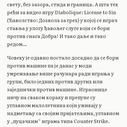
свету, без зазора, стида и граница. А шта тек
рећи за видео игру Diabolique: License to Sin
(Ђаволство: Дозвола за грех) у којој се играч
ставља у улогу ђавољег слуге који се бори
против снага Добра! И тако даље и тако
редом…
Човеку је одавно постало досадно да се бори
против машине па је данас у моди
умрежавање више рачунара ради играња у
групи, било једних против других или
заједнички против машине. Играонице
ничу на сваком кораку и препуне су
углавном малолетника који уживају у
надметању са својим пријатељима, углавном
у „пуцачким“ играма типа Counter Strike.